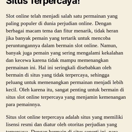
Situs Terpercaya!
Slot online telah menjadi salah satu permainan yang
paling populer di dunia perjudian online. Dengan
berbagai macam tema dan fitur menarik, tidak heran
jika banyak pemain yang tertarik untuk mencoba
peruntungannya dalam bermain slot online. Namun,
banyak juga pemain yang sering mengalami kekalahan
dan kecewa karena tidak mampu memenangkan
permainan ini. Hal ini seringkali disebabkan oleh
bermain di situs yang tidak terpercaya, sehingga
peluang untuk memenangkan permainan menjadi lebih
kecil. Oleh karena itu, sangat penting untuk bermain di
situs slot online terpercaya yang menjamin kemenangan
para pemainnya.
Situs slot online terpercaya adalah situs yang memiliki
lisensi resmi dan diatur oleh otoritas perjudian yang
terpercaya. Dengan bermain di situs seperti ini, para