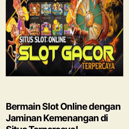
a
a
r
r
t
t
i
i
k
k
e
e
l
l
Bermain Slot Online dengan
Jaminan Kemenangan di