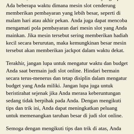
Ada beberapa waktu dimana mesin slot cenderung
memberikan pembayaran yang lebih besar, seperti di
malam hari atau akhir pekan. Anda juga dapat mencoba
mengamati pola pembayaran dari mesin slot yang Anda
mainkan. Jika mesin tersebut sering memberikan hadiah
kecil secara berurutan, maka kemungkinan besar mesin
tersebut akan memberikan jackpot dalam waktu dekat.
Terakhir, jangan lupa untuk mengatur waktu dan budget
Anda saat bermain judi slot online. Hindari bermain
secara terus-menerus dan tetap disiplin dalam mengatur
budget yang Anda miliki. Jangan lupa juga untuk
beristirahat sejenak jika Anda merasa keberuntungan
sedang tidak berpihak pada Anda. Dengan mengikuti
tips dan trik ini, Anda dapat meningkatkan peluang
untuk memenangkan taruhan besar di judi slot online.
Semoga dengan mengikuti tips dan trik di atas, Anda