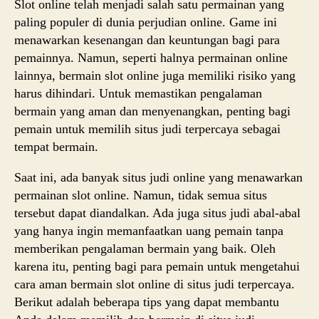
Slot online telah menjadi salah satu permainan yang
paling populer di dunia perjudian online. Game ini
menawarkan kesenangan dan keuntungan bagi para
pemainnya. Namun, seperti halnya permainan online
lainnya, bermain slot online juga memiliki risiko yang
harus dihindari. Untuk memastikan pengalaman
bermain yang aman dan menyenangkan, penting bagi
pemain untuk memilih situs judi terpercaya sebagai
tempat bermain.
Saat ini, ada banyak situs judi online yang menawarkan
permainan slot online. Namun, tidak semua situs
tersebut dapat diandalkan. Ada juga situs judi abal-abal
yang hanya ingin memanfaatkan uang pemain tanpa
memberikan pengalaman bermain yang baik. Oleh
karena itu, penting bagi para pemain untuk mengetahui
cara aman bermain slot online di situs judi terpercaya.
Berikut adalah beberapa tips yang dapat membantu