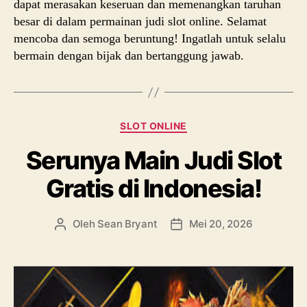
dapat merasakan keseruan dan memenangkan taruhan
besar di dalam permainan judi slot online. Selamat
mencoba dan semoga beruntung! Ingatlah untuk selalu
bermain dengan bijak dan bertanggung jawab.
K
SLOT ONLINE
a
Serunya Main Judi Slot
t
e
Gratis di Indonesia!
g
o
r
Oleh
Sean Bryant
Mei 20, 2026
P
T
i
e
a
n
n
u
g
l
g
i
a