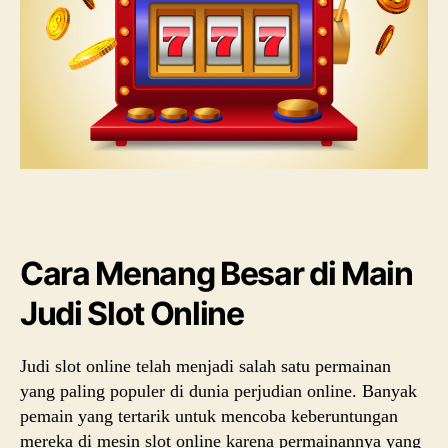
r
r
t
t
i
i
k
k
e
e
l
l
Cara Menang Besar di Main
Judi Slot Online
Judi slot online telah menjadi salah satu permainan
yang paling populer di dunia perjudian online. Banyak
pemain yang tertarik untuk mencoba keberuntungan
mereka di mesin slot online karena permainannya yang