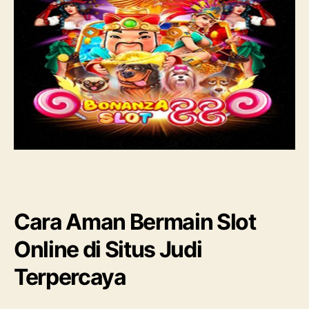
a
a
r
r
t
t
i
i
k
k
e
e
l
l
Cara Aman Bermain Slot
Online di Situs Judi
Terpercaya