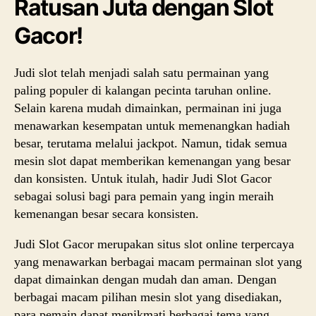
Ratusan Juta dengan Slot
Gacor!
Judi slot telah menjadi salah satu permainan yang
paling populer di kalangan pecinta taruhan online.
Selain karena mudah dimainkan, permainan ini juga
menawarkan kesempatan untuk memenangkan hadiah
besar, terutama melalui jackpot. Namun, tidak semua
mesin slot dapat memberikan kemenangan yang besar
dan konsisten. Untuk itulah, hadir Judi Slot Gacor
sebagai solusi bagi para pemain yang ingin meraih
kemenangan besar secara konsisten.
Judi Slot Gacor merupakan situs slot online terpercaya
yang menawarkan berbagai macam permainan slot yang
dapat dimainkan dengan mudah dan aman. Dengan
berbagai macam pilihan mesin slot yang disediakan,
para pemain dapat menikmati berbagai tema yang