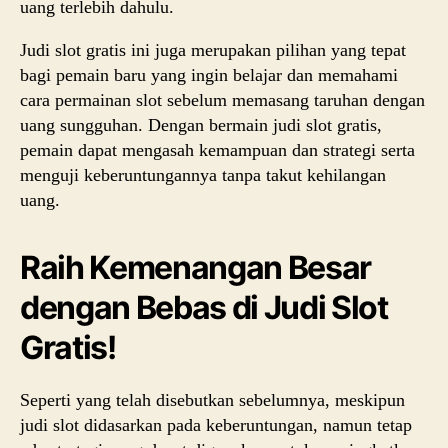
uang terlebih dahulu.
Judi slot gratis ini juga merupakan pilihan yang tepat
bagi pemain baru yang ingin belajar dan memahami
cara permainan slot sebelum memasang taruhan dengan
uang sungguhan. Dengan bermain judi slot gratis,
pemain dapat mengasah kemampuan dan strategi serta
menguji keberuntungannya tanpa takut kehilangan
uang.
Raih Kemenangan Besar
dengan Bebas di Judi Slot
Gratis!
Seperti yang telah disebutkan sebelumnya, meskipun
judi slot didasarkan pada keberuntungan, namun tetap