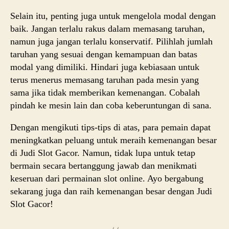
Selain itu, penting juga untuk mengelola modal dengan
baik. Jangan terlalu rakus dalam memasang taruhan,
namun juga jangan terlalu konservatif. Pilihlah jumlah
taruhan yang sesuai dengan kemampuan dan batas
modal yang dimiliki. Hindari juga kebiasaan untuk
terus menerus memasang taruhan pada mesin yang
sama jika tidak memberikan kemenangan. Cobalah
pindah ke mesin lain dan coba keberuntungan di sana.
Dengan mengikuti tips-tips di atas, para pemain dapat
meningkatkan peluang untuk meraih kemenangan besar
di Judi Slot Gacor. Namun, tidak lupa untuk tetap
bermain secara bertanggung jawab dan menikmati
keseruan dari permainan slot online. Ayo bergabung
sekarang juga dan raih kemenangan besar dengan Judi
Slot Gacor!