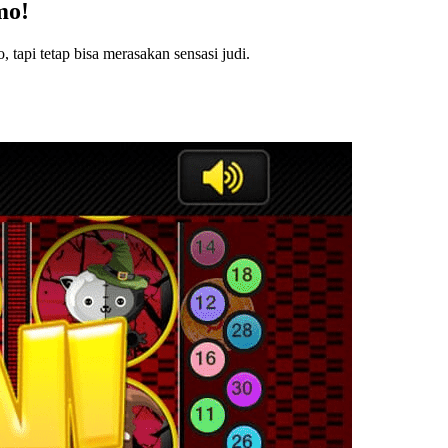
mo!
tapi tetap bisa merasakan sensasi judi.