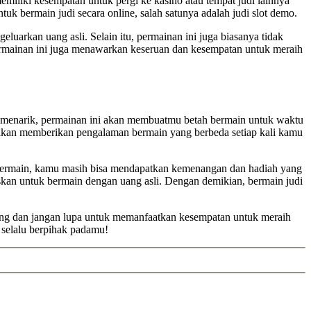
miliki kesempatan untuk pergi ke kasino atau tempat judi lainnya
 bermain judi secara online, salah satunya adalah judi slot demo.
eluarkan uang asli. Selain itu, permainan ini juga biasanya tidak
rmainan ini juga menawarkan keseruan dan kesempatan untuk meraih
ng menarik, permainan ini akan membuatmu betah bermain untuk waktu
ni akan memberikan pengalaman bermain yang berbeda setiap kali kamu
 bermain, kamu masih bisa mendapatkan kemenangan dan hadiah yang
an untuk bermain dengan uang asli. Dengan demikian, bermain judi
ang dan jangan lupa untuk memanfaatkan kesempatan untuk meraih
 selalu berpihak padamu!