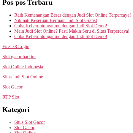
Pos-pos Terbaru
Raih Kemenangan Besar dengan Judi Slot Online Terpercaya!
Nikmati Keseruan Bermain Judi Slot Gratis!
Coba Keberuntunganmu dengan Judi Slot Demo!
Main Judi Slot Online? Pasti Makin Seru di Situs Terpercaya!
Coba Keberuntunganmu dengan Judi Slot Demo!
Fire138 Login
Slot gacor hari ini
Slot Online Indonesia
Situs Judi Slot Online
Slot Gacor
RTP Slot
Kategori
Situs Slot Gacor
Slot Gacor
Slot Online