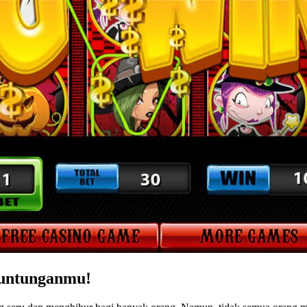
runtunganmu!